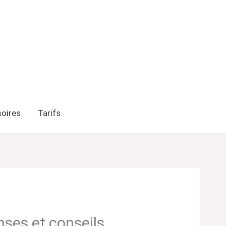
oires
Tarifs
onses et conseils