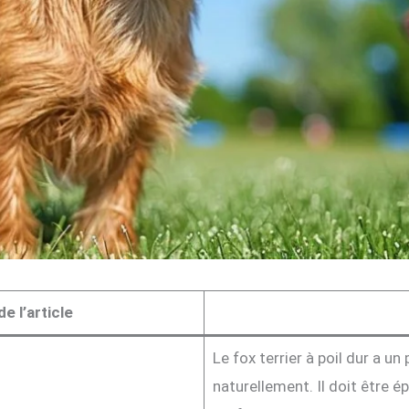
e l’article
Le fox terrier à poil dur a u
naturellement. Il doit être 