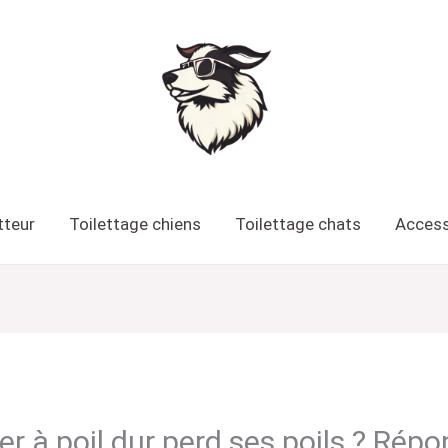
tteur
Toilettage chiens
Toilettage chats
Access
ier à poil dur perd ses poils ? Rép